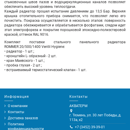
стыковочных швов пазов и водоциркуляционных каналов позволяет
обеспечить высокий уровень теплоотдачи.
Каждый радиатор прошел испытание давлением до 13,5 Бар. Верхняя
крышка отопительного прибора снимается, что позволяет легко его
почистить. Покраска осуществляется в несколько этапов: поверхность
радиатора обезжиривается и обрабатывается фосфатами, следом идет
этап электрофореза и покрытие порошковой эпоксидно-полиэстеровой
краской, оттенок RAL 9016.
Комплект поставки стального панельного радиатора
ROMMER 20/500/1400 Ventil
Hygiene
:
• радиатор - 1 шт.;
• кронштейн L- образный - 2 шт.
• кран Маевского - 1 шт.;
• пробка глухая - 2 шт.;
• встраиваемый термостатический клапан - 1 шт.
Информация
Контакты
О компании
АКВАТЕРМ
Контакты
г. Тюмень, ул. 30 лет Победы, д.
Доставка заказов
113а, к2
Политика
+7 (3452) 39-39-01
конфиденциальности