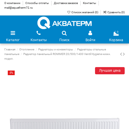
О компании
Способы оплаты
Доставка заказов
Контакты
mail@aquatherm72.ru
Список желаний (
0
)
Сравнить (
0
)
0
Каталог
Контакты
Поиск
Войти
Корзина
Главная
Отопление
Радиаторы и конвекторы
Радиаторы стальные
панельные
Радиатор панельный ROMMER 20/500/1400 Ventil Hygiene нижн.
подкл.
Лучшая цена
-5%