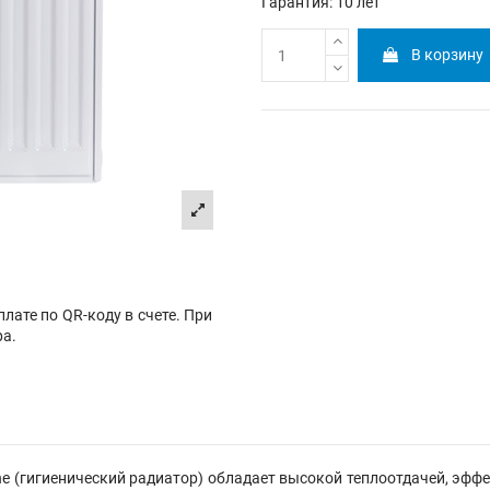
Гарантия: 10 лет
В корзину
лате по QR-коду в счете. При
ра.
ne
(гигиенический радиатор)
обладает высокой теплоотдачей, эфф