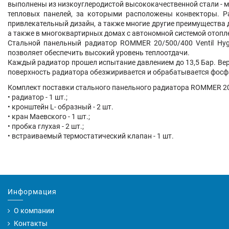
выполнены из низкоуглеродистой высококачественной стали - м
тепловых панелей, за которыми расположены конвекторы. Ра
привлекательный дизайн, а также многие другие преимущества
а также в многоквартирных домах с автономной системой отопл
Стальной панельный радиатор ROMMER 20/500/400 Ventil Hyg
позволяет обеспечить высокий уровень теплоотдачи.
Каждый радиатор прошел испытание давлением до 13,5 Бар. Вер
поверхность радиатора обезжиривается и обрабатывается фосфа
Комплект поставки стального панельного радиатора ROMMER 20
• радиатор - 1 шт.;
• кронштейн L- образный - 2 шт.
• кран Маевского - 1 шт.;
• пробка глухая - 2 шт.;
• встраиваемый термостатический клапан - 1 шт.
Информация
О компании
Контакты