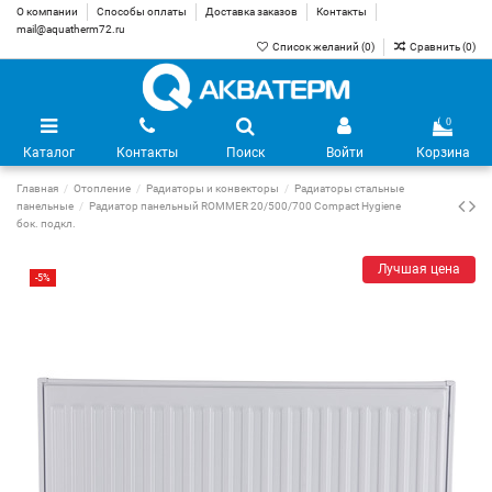
О компании
Способы оплаты
Доставка заказов
Контакты
mail@aquatherm72.ru
Список желаний (
0
)
Сравнить (
0
)
0
Каталог
Контакты
Поиск
Войти
Корзина
Главная
Отопление
Радиаторы и конвекторы
Радиаторы стальные
панельные
Радиатор панельный ROMMER 20/500/700 Compact Hygiene
бок. подкл.
Лучшая цена
-5%