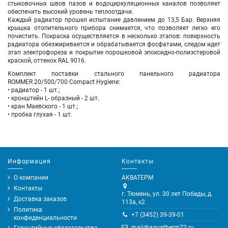
стыковочных швов пазов и водоциркуляционных каналов позволяет
обеспечить высокий уровень теплоотдачи.
Каждый радиатор прошел испытание давлением до 13,5 Бар. Верхняя
крышка отопительного прибора снимается, что позволяет легко его
почистить. Покраска осуществляется в несколько этапов: поверхность
радиатора обезжиривается и обрабатывается фосфатами, следом идет
этап электрофореза и покрытие порошковой эпоксидно-полиэстеровой
краской, оттенок RAL 9016.
Комплект поставки стального панельного радиатора
ROMMER 20/500/700 Compact
Hygiene
:
• радиатор - 1 шт.;
• кронштейн L- образный - 2 шт.
• кран Маевского - 1 шт.;
• пробка глухая - 1 шт.
Информация
Контакты
О компании
АКВАТЕРМ
Контакты
г. Тюмень, ул. 30 лет Победы, д.
Доставка заказов
113а, к2
Политика
+7 (3452) 39-39-01
конфиденциальности
mail@aquatherm72.ru