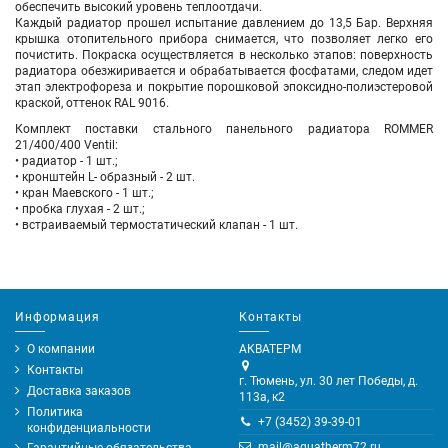
обеспечить высокий уровень теплоотдачи.
Каждый радиатор прошел испытание давлением до 13,5 Бар. Верхняя
крышка отопительного прибора снимается, что позволяет легко его
почистить. Покраска осуществляется в несколько этапов: поверхность
радиатора обезжиривается и обрабатывается фосфатами, следом идет
этап электрофореза и покрытие порошковой эпоксидно-полиэстеровой
краской, оттенок RAL 9016.
Комплект поставки стального панельного радиатора ROMMER
21/400/400 Ventil:
• радиатор - 1 шт.;
• кронштейн L- образный - 2 шт.
• кран Маевского - 1 шт.;
• пробка глухая - 2 шт.;
• встраиваемый термостатический клапан - 1 шт.
Информация
Контакты
О компании
АКВАТЕРМ
Контакты
г. Тюмень, ул. 30 лет Победы, д.
Доставка заказов
113а, к2
Политика
+7 (3452) 39-39-01
конфиденциальности
mail@aquatherm72.ru