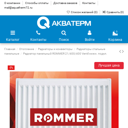
О компании
Способы оплаты
Доставка заказов
Контакты
mail@aquatherm72.ru
Список желаний (
0
)
Сравнить (
0
)
0
Каталог
Контакты
Поиск
Войти
Корзина
Главная
Отопление
Радиаторы и конвекторы
Радиаторы стальные
панельные
Радиатор панельный ROMMER 21/400/400 Ventil нижн. подкл.
Лучшая цена
-5%