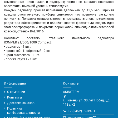
стыковочных швов пазов и водоциркуляционных каналов позволяет
обеспечить высокий уровень теплоотдачи.
Каждый радиатор прошел испытание давлением до 13,5 Бар. Верхняя
крышка отопительного прибора снимается, что позволяет легко его
почистить. Покраска осуществляется в несколько этапов: поверхность
радиатора обезжиривается и обрабатывается фосфатами, следом идет
этап электрофореза и покрытие порошковой эпоксидно-полиэстеровой
краской, оттенок RAL 9016.
Комплект поставки стального панельного радиатора
ROMMER 21/500/1000 Compact:
• радиатор - 1 шт.;
• кронштейн L- образный - 2 шт.
• кран Маевского - 1 шт.;
• пробка глухая - 1 шт.
Информация
Контакты
О компании
АКВАТЕРМ
Контакты
г. Тюмень, ул. 30 лет Победы, д.
Доставка заказов
113а, к2
Политика
+7 (3452) 39-39-01
конфиденциальности
mail@aquatherm72.ru