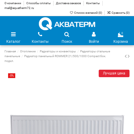
О компании
Способы оплаты
Доставка заказов
Контакты
mail@aquatherm72.ru
Список желаний (
0
)
Сравнить (
0
)
0
Каталог
Контакты
Поиск
Войти
Корзина
Главная
Отопление
Радиаторы и конвекторы
Радиаторы стальные
панельные
Радиатор панельный ROMMER 21/500/1000 Compact бок.
подкл.
Лучшая цена
-5%