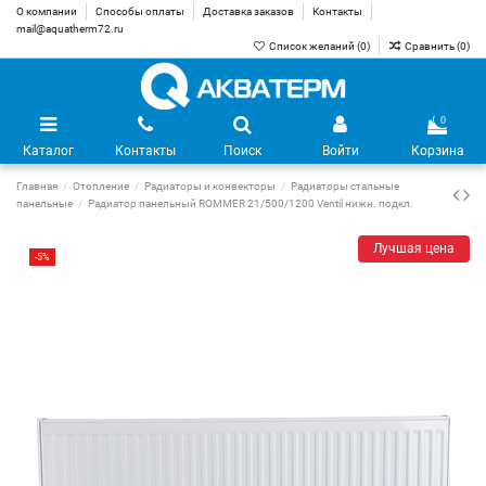
О компании
Способы оплаты
Доставка заказов
Контакты
mail@aquatherm72.ru
Список желаний (
0
)
Сравнить (
0
)
0
Каталог
Контакты
Поиск
Войти
Корзина
Главная
Отопление
Радиаторы и конвекторы
Радиаторы стальные
панельные
Радиатор панельный ROMMER 21/500/1200 Ventil нижн. подкл.
Лучшая цена
-5%