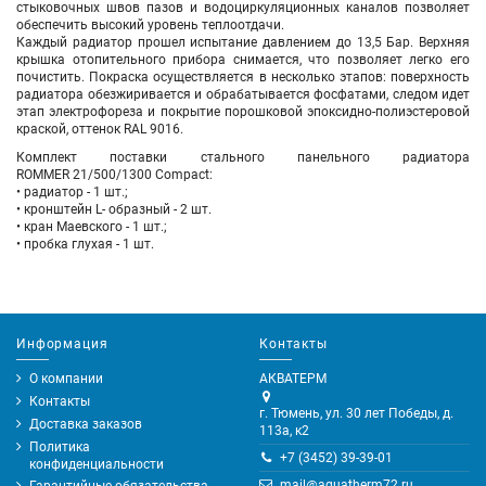
стыковочных швов пазов и водоциркуляционных каналов позволяет
обеспечить высокий уровень теплоотдачи.
Каждый радиатор прошел испытание давлением до 13,5 Бар. Верхняя
крышка отопительного прибора снимается, что позволяет легко его
почистить. Покраска осуществляется в несколько этапов: поверхность
радиатора обезжиривается и обрабатывается фосфатами, следом идет
этап электрофореза и покрытие порошковой эпоксидно-полиэстеровой
краской, оттенок RAL 9016.
Комплект поставки стального панельного радиатора
ROMMER 21/500/
1300
Compact:
• радиатор - 1 шт.;
• кронштейн L- образный - 2 шт.
• кран Маевского - 1 шт.;
• пробка глухая - 1 шт.
Информация
Контакты
О компании
АКВАТЕРМ
Контакты
г. Тюмень, ул. 30 лет Победы, д.
Доставка заказов
113а, к2
Политика
+7 (3452) 39-39-01
конфиденциальности
mail@aquatherm72.ru