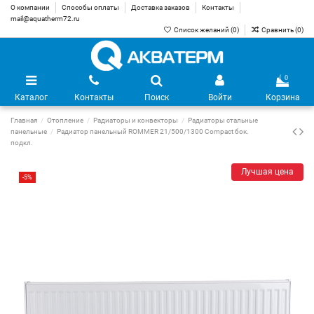
О компании
Способы оплаты
Доставка заказов
Контакты
mail@aquatherm72.ru
Список желаний (
0
)
Сравнить (
0
)
0
Каталог
Контакты
Поиск
Войти
Корзина
Главная
Отопление
Радиаторы и конвекторы
Радиаторы стальные
панельные
Радиатор панельный ROMMER 21/500/1300 Compact бок.
подкл.
Лучшая цена
-5%