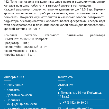
442. Точечная сварка стыковочных швов пазов и водоциркуляционных
каналов позволяет обеспечить высокий уровень теплоотдачи.
Каждый радиатор прошел испытание давлением до 13,5 Бар. Верхняя
крышка отопительного прибора снимается, что позволяет легко его
почистить. Покраска осуществляется в несколько этапов: поверхность
радиатора обезжиривается и обрабатывается фосфатами, следом идет
этап электрофореза и покрытие порошковой эпоксидно-полиэстеровой
краской, оттенок RAL 9016.
Комплект поставки стального панельного радиатора
ROMMER 21/500/1700 Compact:
• радиатор - 1 шт.;
• кронштейн L- образный - 3 шт.
• кран Маевского - 1 шт.;
• пробка глухая - 1 шт.
Информация
Контакты
О компании
АКВАТЕРМ
Контакты
г. Тюмень, ул. 30 лет Победы, д.
Доставка заказов
113а, к2
Политика
+7 (3452) 39-39-01
конфиденциальности
mail@aquatherm72.ru