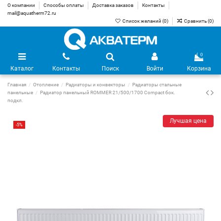
О компании
Способы оплаты
Доставка заказов
Контакты
mail@aquatherm72.ru
Список желаний (
0
)
Сравнить (
0
)
0
Каталог
Контакты
Поиск
Войти
Корзина
Главная
Отопление
Радиаторы и конвекторы
Радиаторы стальные
панельные
Радиатор панельный ROMMER 21/500/1700 Compact бок.
подкл.
Лучшая цена
-5%