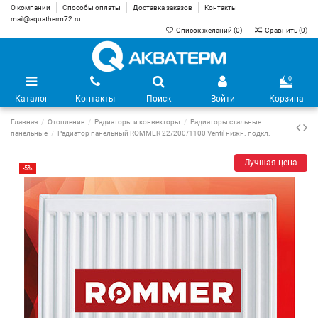
О компании
Способы оплаты
Доставка заказов
Контакты
mail@aquatherm72.ru
Список желаний (
0
)
Сравнить (
0
)
0
Каталог
Контакты
Поиск
Войти
Корзина
Главная
Отопление
Радиаторы и конвекторы
Радиаторы стальные
панельные
Радиатор панельный ROMMER 22/200/1100 Ventil нижн. подкл.
Лучшая цена
-5%