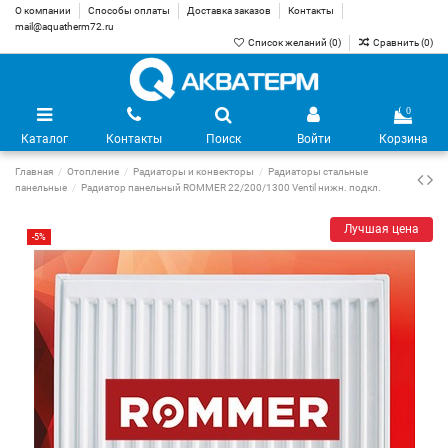
О компании
Способы оплаты
Доставка заказов
Контакты
mail@aquatherm72.ru
Список желаний (
0
)
Сравнить (
0
)
0
Каталог
Контакты
Поиск
Войти
Корзина
Главная
Отопление
Радиаторы и конвекторы
Радиаторы стальные
панельные
Радиатор панельный ROMMER 22/200/1300 Ventil нижн. подкл.
Лучшая цена
-5%