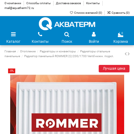
О компании
Способы оплаты
Доставка заказов
Контакты
mail@aquatherm72.ru
Список желаний (
0
)
Сравнить (
0
)
0
Каталог
Контакты
Поиск
Войти
Корзина
Главная
Отопление
Радиаторы и конвекторы
Радиаторы стальные
панельные
Радиатор панельный ROMMER 22/200/1700 Ventil нижн. подкл.
Лучшая цена
-5%