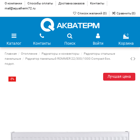
О компании
Способы оплаты
Доставка заказов
Контакты
mail@aquatherm72.ru
Список желаний (
0
)
Сравнить (
0
)
0
Каталог
Контакты
Поиск
Войти
Корзина
Главная
Отопление
Радиаторы и конвекторы
Радиаторы стальные
панельные
Радиатор панельный ROMMER 22/300/1000 Compact бок.
подкл.
Лучшая цена
-5%