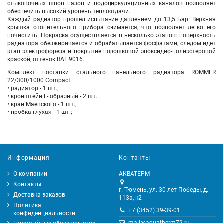
стыковочных швов пазов и водоциркуляционных каналов позволяет
обеспечить высокий уровень теплоотдачи.
Каждый радиатор прошел испытание давлением до 13,5 Бар. Верхняя
крышка отопительного прибора снимается, что позволяет легко его
почистить. Покраска осуществляется в несколько этапов: поверхность
радиатора обезжиривается и обрабатывается фосфатами, следом идет
этап электрофореза и покрытие порошковой эпоксидно-полиэстеровой
краской, оттенок RAL 9016.
Комплект поставки стального панельного радиатора ROMMER
22/300/1000 Compact
:
• радиатор - 1 шт.;
• кронштейн L- образный - 2 шт.
• кран Маевского - 1 шт.;
• пробка глухая - 1 шт.;
Информация
Контакты
О компании
АКВАТЕРМ
Контакты
г. Тюмень, ул. 30 лет Победы, д.
Доставка заказов
113а, к2
Политика
+7 (3452) 39-39-01
конфиденциальности
mail@aquatherm72.ru