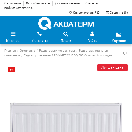
О компании
Способы оплаты
Доставка заказов
Контакты
mail@aquatherm72.ru
Список желаний (
0
)
Сравнить (
0
)
0
Каталог
Контакты
Поиск
Войти
Корзина
Главная
Отопление
Радиаторы и конвекторы
Радиаторы стальные
панельные
Радиатор панельный ROMMER 22/300/500 Compact бок. подкл.
Лучшая цена
-5%