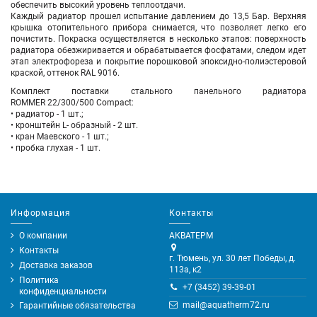
обеспечить высокий уровень теплоотдачи.
Каждый радиатор прошел испытание давлением до 13,5 Бар. Верхняя
крышка отопительного прибора снимается, что позволяет легко его
почистить. Покраска осуществляется в несколько этапов: поверхность
радиатора обезжиривается и обрабатывается фосфатами, следом идет
этап электрофореза и покрытие порошковой эпоксидно-полиэстеровой
краской, оттенок RAL 9016.
Комплект поставки стального панельного радиатора
ROMMER 22/300/500 Compact:
• радиатор - 1 шт.;
• кронштейн L- образный - 2 шт.
• кран Маевского - 1 шт.;
• пробка глухая - 1 шт.
Информация
Контакты
О компании
АКВАТЕРМ
Контакты
г. Тюмень, ул. 30 лет Победы, д.
Доставка заказов
113а, к2
Политика
+7 (3452) 39-39-01
конфиденциальности
mail@aquatherm72.ru
Гарантийные обязательства