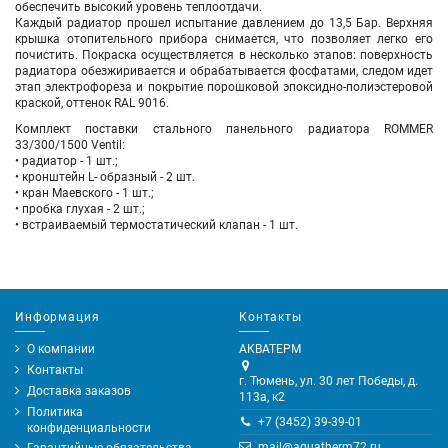
обеспечить высокий уровень теплоотдачи.
Каждый радиатор прошел испытание давлением до 13,5 Бар. Верхняя
крышка отопительного прибора снимается, что позволяет легко его
почистить. Покраска осуществляется в несколько этапов: поверхность
радиатора обезжиривается и обрабатывается фосфатами, следом идет
этап электрофореза и покрытие порошковой эпоксидно-полиэстеровой
краской, оттенок RAL 9016.
Комплект поставки стального панельного радиатора ROMMER
33/300/1500 Ventil:
• радиатор - 1 шт.;
• кронштейн L- образный - 2 шт.
• кран Маевского - 1 шт.;
• пробка глухая - 2 шт.;
• встраиваемый термостатический клапан - 1 шт.
Информация
Контакты
О компании
АКВАТЕРМ
Контакты
г. Тюмень, ул. 30 лет Победы, д.
Доставка заказов
113а, к2
Политика
+7 (3452) 39-39-01
конфиденциальности
mail@aquatherm72.ru