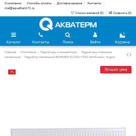
О компании
Способы оплаты
Доставка заказов
Контакты
mail@aquatherm72.ru
Список желаний (
0
)
Сравнить (
0
)
0
Каталог
Контакты
Поиск
Войти
Корзина
Главная
Отопление
Радиаторы и конвекторы
Радиаторы стальные
панельные
Радиатор панельный ROMMER 33/300/1500 Ventil нижн. подкл.
Лучшая цена
-5%