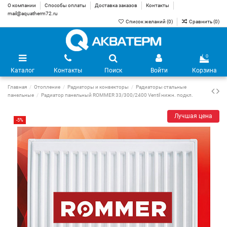
О компании
Способы оплаты
Доставка заказов
Контакты
mail@aquatherm72.ru
Список желаний (
0
)
Сравнить (
0
)
0
Каталог
Контакты
Поиск
Войти
Корзина
Главная
Отопление
Радиаторы и конвекторы
Радиаторы стальные
панельные
Радиатор панельный ROMMER 33/300/2400 Ventil нижн. подкл.
Лучшая цена
-5%