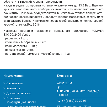
обеспечить высокий уровень теплоотдачи.
Каждый радиатор прошел испытание давлением до 13,5 Бар. Верхняя
крышка отопительного прибора снимается, что позволяет легко его
почистить. Покраска осуществляется в несколько этапов: поверхность
радиатора обезжиривается и обрабатывается фосфатами, следом идет
этап электрофореза и покрытие порошковой эпоксидно-полиэстеровой
краской, оттенок RAL 9016.
Комплект поставки стального панельного радиатора ROMMER
33/300/2400 Ventil:
• радиатор - 1 шт.;
• кронштейн L- образный - 3 шт.
• кран Маевского - 1 шт.;
• пробка глухая - 2 шт.;
• встраиваемый термостатический клапан - 1 шт.
Информация
Контакты
О компании
АКВАТЕРМ
Контакты
г. Тюмень, ул. 30 лет Победы, д.
Доставка заказов
113а, к2
Политика
+7 (3452) 39-39-01
конфиденциальности
mail@aquatherm72.ru