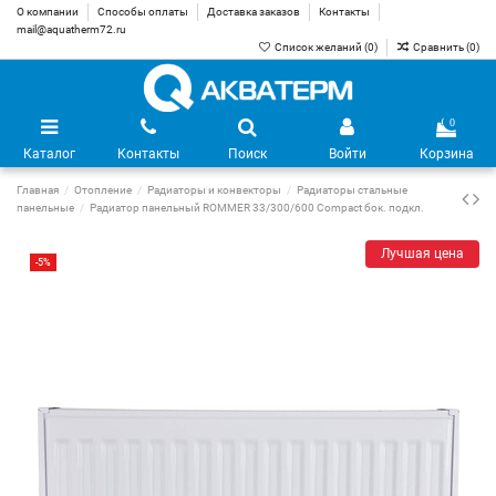
О компании
Способы оплаты
Доставка заказов
Контакты
mail@aquatherm72.ru
Список желаний (
0
)
Сравнить (
0
)
0
Каталог
Контакты
Поиск
Войти
Корзина
Главная
Отопление
Радиаторы и конвекторы
Радиаторы стальные
панельные
Радиатор панельный ROMMER 33/300/600 Compact бок. подкл.
Лучшая цена
-5%