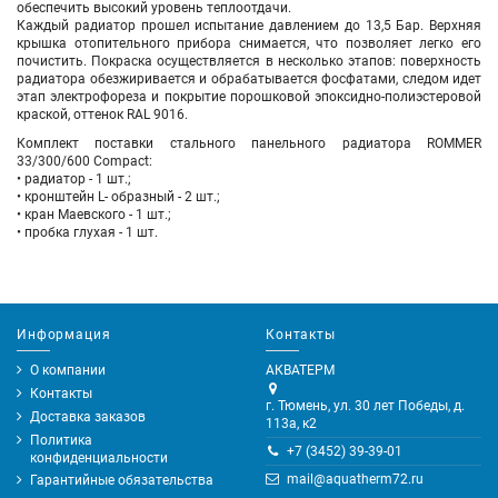
обеспечить высокий уровень теплоотдачи.
Каждый радиатор прошел испытание давлением до 13,5 Бар. Верхняя
крышка отопительного прибора снимается, что позволяет легко его
почистить. Покраска осуществляется в несколько этапов: поверхность
радиатора обезжиривается и обрабатывается фосфатами, следом идет
этап электрофореза и покрытие порошковой эпоксидно-полиэстеровой
краской, оттенок RAL 9016.
Комплект поставки стального панельного радиатора ROMMER
33/300/600 Compact:
• радиатор - 1 шт.;
• кронштейн L- образный - 2 шт.;
• кран Маевского - 1 шт.;
• пробка глухая - 1 шт.
Информация
Контакты
О компании
АКВАТЕРМ
Контакты
г. Тюмень, ул. 30 лет Победы, д.
Доставка заказов
113а, к2
Политика
+7 (3452) 39-39-01
конфиденциальности
mail@aquatherm72.ru
Гарантийные обязательства