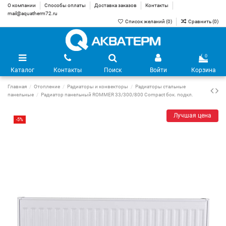
О компании
Способы оплаты
Доставка заказов
Контакты
mail@aquatherm72.ru
Список желаний (
0
)
Сравнить (
0
)
0
Каталог
Контакты
Поиск
Войти
Корзина
Главная
Отопление
Радиаторы и конвекторы
Радиаторы стальные
панельные
Радиатор панельный ROMMER 33/300/800 Compact бок. подкл.
Лучшая цена
-5%