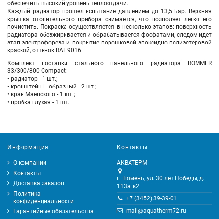
обеспечить высокий уровень теплоотдачи.
Каждый радиатор прошел испытание давлением до 13,5 Бар. Верхняя
крышка отопительного прибора снимается, что позволяет легко его
почистить. Покраска осуществляется в несколько этапов: поверхность
радиатора обезжиривается и обрабатывается фосфатами, следом идет
этап электрофореза и покрытие порошковой эпоксидно-полиэстеровой
краской, оттенок RAL 9016.
Комплект поставки стального панельного радиатора ROMMER
33/300/800 Compact:
• радиатор - 1 шт.;
• кронштейн L- образный - 2 шт.;
• кран Маевского - 1 шт.;
• пробка глухая - 1 шт.
Информация
Контакты
О компании
АКВАТЕРМ
Контакты
г. Тюмень, ул. 30 лет Победы, д.
Доставка заказов
113а, к2
Политика
+7 (3452) 39-39-01
конфиденциальности
mail@aquatherm72.ru
Гарантийные обязательства