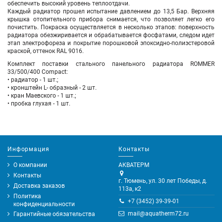
обеспечить высокий уровень теплоотдачи.
Каждый радиатор прошел испытание давлением до 13,5 Бар. Верхняя
крышка отопительного прибора снимается, что позволяет легко его
почистить. Покраска осуществляется в несколько этапов: поверхность
радиатора обезжиривается и обрабатывается фосфатами, следом идет
этап электрофореза и покрытие порошковой эпоксидно-полиэстеровой
краской, оттенок RAL 9016.
Комплект поставки стального панельного радиатора ROMMER
33/500/400 Compact:
• радиатор - 1 шт.;
• кронштейн L- образный - 2 шт.
• кран Маевского - 1 шт.;
• пробка глухая - 1 шт.
Информация
Контакты
О компании
АКВАТЕРМ
Контакты
г. Тюмень, ул. 30 лет Победы, д.
Доставка заказов
113а, к2
Политика
+7 (3452) 39-39-01
конфиденциальности
mail@aquatherm72.ru
Гарантийные обязательства