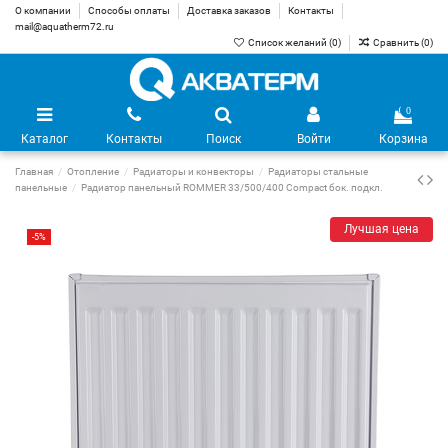
О компании
Способы оплаты
Доставка заказов
Контакты
mail@aquatherm72.ru
Список желаний (
0
)
Сравнить (
0
)
0
Каталог
Контакты
Поиск
Войти
Корзина
Главная
Отопление
Радиаторы и конвекторы
Радиаторы стальные
панельные
Радиатор панельный ROMMER 33/500/400 Compact бок. подкл.
Лучшая цена
-5%