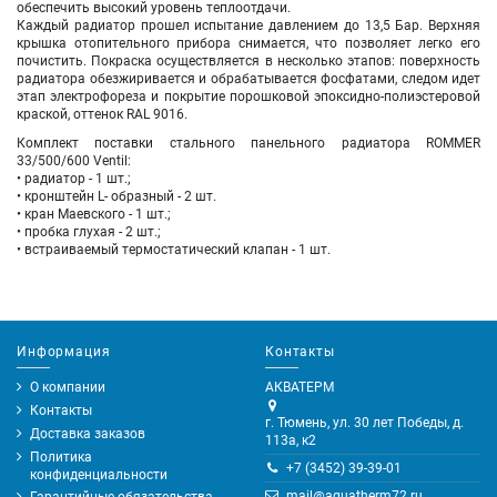
обеспечить высокий уровень теплоотдачи.
Каждый радиатор прошел испытание давлением до 13,5 Бар. Верхняя
крышка отопительного прибора снимается, что позволяет легко его
почистить. Покраска осуществляется в несколько этапов: поверхность
радиатора обезжиривается и обрабатывается фосфатами, следом идет
этап электрофореза и покрытие порошковой эпоксидно-полиэстеровой
краской, оттенок RAL 9016.
Комплект поставки стального панельного радиатора ROMMER
33/500/600 Ventil:
• радиатор - 1 шт.;
• кронштейн L- образный - 2 шт.
• кран Маевского - 1 шт.;
• пробка глухая - 2 шт.;
• встраиваемый термостатический клапан - 1 шт.
Информация
Контакты
О компании
АКВАТЕРМ
Контакты
г. Тюмень, ул. 30 лет Победы, д.
Доставка заказов
113а, к2
Политика
+7 (3452) 39-39-01
конфиденциальности
mail@aquatherm72.ru