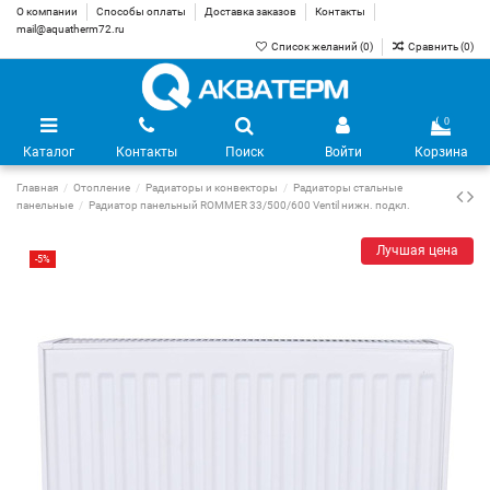
О компании
Способы оплаты
Доставка заказов
Контакты
mail@aquatherm72.ru
Список желаний (
0
)
Сравнить (
0
)
0
Каталог
Контакты
Поиск
Войти
Корзина
Главная
Отопление
Радиаторы и конвекторы
Радиаторы стальные
панельные
Радиатор панельный ROMMER 33/500/600 Ventil нижн. подкл.
Лучшая цена
-5%