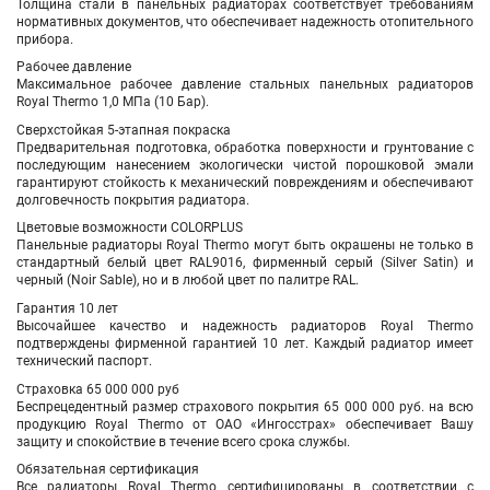
Толщина стали в панельных радиаторах соответствует требованиям
нормативных документов, что обеспечивает надежность отопительного
прибора.
Рабочее давление
Максимальное рабочее давление стальных панельных радиаторов
Royal Thermo 1,0 МПа (10 Бар).
Сверхстойкая 5-этапная покраска
Предварительная подготовка, обработка поверхности и грунтование с
последующим нанесением экологически чистой порошковой эмали
гарантируют стойкость к механический повреждениям и обеспечивают
долговечность покрытия радиатора.
Цветовые возможности COLORPLUS
Панельные радиаторы Royal Thermo могут быть окрашены не только в
стандартный белый цвет RAL9016, фирменный серый (Silver Satin) и
черный (Noir Sable), но и в любой цвет по палитре RAL.
Гарантия 10 лет
Высочайшее качество и надежность радиаторов Royal Thermo
подтверждены фирменной гарантией 10 лет. Каждый радиатор имеет
технический паспорт.
Страховка 65 000 000 руб
Беспрецедентный размер страхового покрытия 65 000 000 руб. на всю
продукцию Royal Thermo от ОАО «Ингосстрах» обеспечивает Вашу
защиту и спокойствие в течение всего срока службы.
Обязательная сертификация
Все радиаторы Royal Thermo сертифицированы в соответствии с