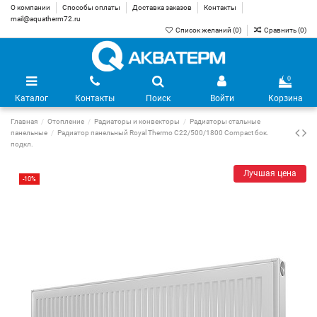
О компании
Способы оплаты
Доставка заказов
Контакты
mail@aquatherm72.ru
Список желаний (
0
)
Сравнить (
0
)
0
Каталог
Контакты
Поиск
Войти
Корзина
Главная
Отопление
Радиаторы и конвекторы
Радиаторы стальные
панельные
Радиатор панельный Royal Thermo C22/500/1800 Compact бок.
подкл.
Лучшая цена
-10%