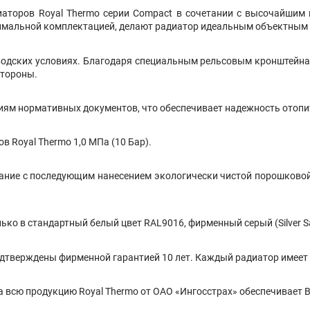
аторов Royal Thermo серии Compact в сочетании с высочайшим 
симальной комплектацией, делают радиатор идеальным объектным
водских условиях. Благодаря специальным рельсовым кронштейна
стороны.
иям нормативных документов, что обеспечивает надежность отопи
 Royal Thermo 1,0 МПа (10 Бар).
вание с последующим нанесением экологически чистой порошково
 в стандартный белый цвет RAL9016, фирменный серый (Silver Satin
дтверждены фирменной гарантией 10 лет. Каждый радиатор имеет 
а всю продукцию Royal Thermo от ОАО «Ингосстрах» обеспечивает В