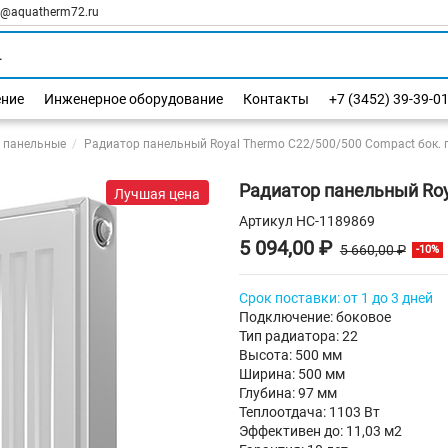
l@aquatherm72.ru
ение
Инженерное оборудование
Контакты
+7 (3452) 39-39-0
 панельные
Радиатор панельный Royal Thermo C22/500/500 Compact бок. 
Радиатор панельный Roy
Лучшая цена
Артикул
НС-1189869
5 094,00 ₽
5 660,00 ₽
-10%
Срок поставки: от 1 до 3 дней
Подключение: боковое
Тип радиатора: 22
Высота: 500 мм
Ширина: 500 мм
Глубина: 97 мм
Теплоотдача: 1103 Вт
Эффективен до: 11,03 м2