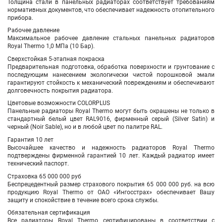
Толщина стали в панельных радиаторах соответствует требованиям
нормативных документов, что обеспечивает надежность отопительного
прибора.
Рабочее давление
Максимальное рабочее давление стальных панельных радиаторов
Royal Thermo 1,0 МПа (10 Бар).
Сверхстойкая 5-этапная покраска
Предварительная подготовка, обработка поверхности и грунтование с
последующим нанесением экологически чистой порошковой эмали
гарантируют стойкость к механический повреждениям и обеспечивают
долговечность покрытия радиатора.
Цветовые возможности COLORPLUS
Панельные радиаторы Royal Thermo могут быть окрашены не только в
стандартный белый цвет RAL9016, фирменный серый (Silver Satin) и
черный (Noir Sable), но и в любой цвет по палитре RAL.
Гарантия 10 лет
Высочайшее качество и надежность радиаторов Royal Thermo
подтверждены фирменной гарантией 10 лет. Каждый радиатор имеет
технический паспорт.
Страховка 65 000 000 руб
Беспрецедентный размер страхового покрытия 65 000 000 руб. на всю
продукцию Royal Thermo от ОАО «Ингосстрах» обеспечивает Вашу
защиту и спокойствие в течение всего срока службы.
Обязательная сертификация
Все радиаторы Royal Thermo сертифицированы в соответствии с