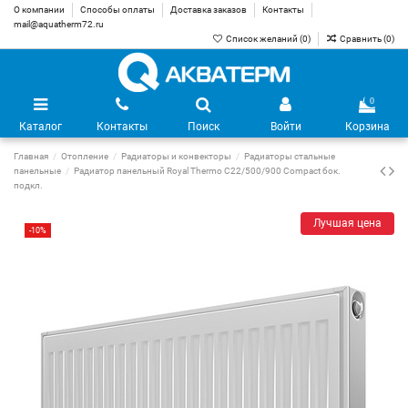
О компании
Способы оплаты
Доставка заказов
Контакты
mail@aquatherm72.ru
Список желаний (
0
)
Сравнить (
0
)
0
Каталог
Контакты
Поиск
Войти
Корзина
Главная
Отопление
Радиаторы и конвекторы
Радиаторы стальные
панельные
Радиатор панельный Royal Thermo C22/500/900 Compact бок.
подкл.
Лучшая цена
-10%