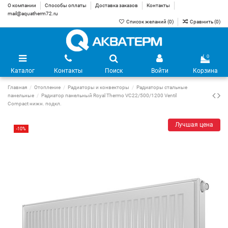
О компании
Способы оплаты
Доставка заказов
Контакты
mail@aquatherm72.ru
Список желаний (
0
)
Сравнить (
0
)
0
Каталог
Контакты
Поиск
Войти
Корзина
Главная
Отопление
Радиаторы и конвекторы
Радиаторы стальные
панельные
Радиатор панельный Royal Thermo VC22/500/1200 Ventil
Compact нижн. подкл.
Лучшая цена
-10%