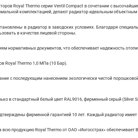
оров Royal Thermo серии Ventil Compact в сочетании с высочайши
симальной комплектацией, делают радиатор идеальным объектным
установлены в радиатор в заводских условиях. Благодаря специа
ьзовать в качестве лицевой стороны.
иям нормативных документов, что обеспечивает надежность отопи
 Royal Thermo 1,0 МПа (10 Бар).
вание с последующим нанесением экологически чистой порошково
 в стандартный белый цвет RAL9016, фирменный серый (Silver Satin
дтверждены фирменной гарантией 10 лет. Каждый радиатор имеет 
а всю продукцию Royal Thermo от ОАО «Ингосстрах» обеспечивает В