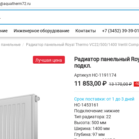
l@aquatherm72.ru
ение
Инженерное оборудование
Контакты
+7 (3452) 39-39-0
 панельные
Радиатор панельный Royal Thermo VC22/500/1400 Ventil Compa
Радиатор панельный Roy
Лучшая цена
подкл.
Артикул
НС-1191174
11 853,00 ₽
13 170,00 ₽
-1
Срок поставки: от 1 до 3 дней
НС-1453161
Подключение: нижнее
Тип радиатора: 22
Высота: 500 мм
Ширина: 1400 мм
Глубина: 97 мм