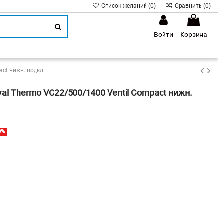
Список желаний (
0
)
Сравнить (
0
)
Войти
Корзина
1
ct нижн. подкл.
al Thermo VC22/500/1400 Ventil Compact нижн.
0%