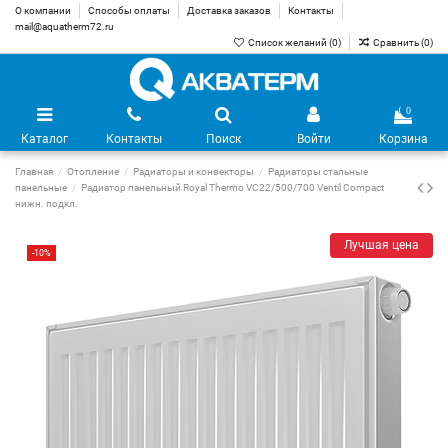
О компании
Способы оплаты
Доставка заказов
Контакты
mail@aquatherm72.ru
Список желаний (
0
)
Сравнить (
0
)
0
Каталог
Контакты
Поиск
Войти
Корзина
Главная
Отопление
Радиаторы и конвекторы
Радиаторы стальные
панельные
Радиатор панельный Royal Thermo VC22/500/700 Ventil Compact
нижн. подкл.
Лучшая цена
-10%