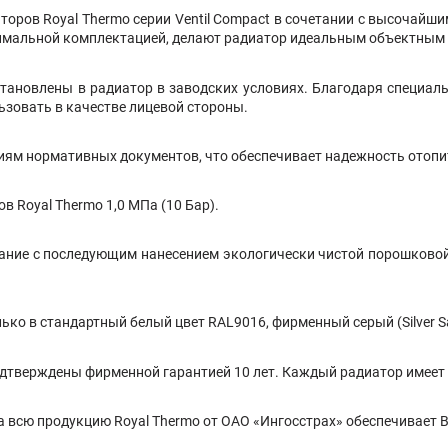
оров Royal Thermo серии Ventil Compact в сочетании с высочайши
симальной комплектацией, делают радиатор идеальным объектным
установлены в радиатор в заводских условиях. Благодаря специа
ьзовать в качестве лицевой стороны.
иям нормативных документов, что обеспечивает надежность отопи
 Royal Thermo 1,0 МПа (10 Бар).
вание с последующим нанесением экологически чистой порошково
 в стандартный белый цвет RAL9016, фирменный серый (Silver Satin
дтверждены фирменной гарантией 10 лет. Каждый радиатор имеет 
а всю продукцию Royal Thermo от ОАО «Ингосстрах» обеспечивает В