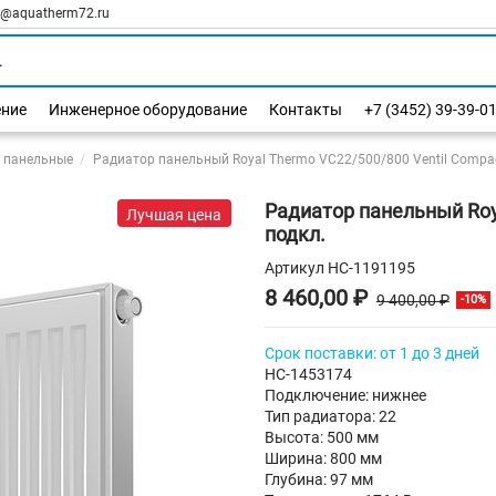
l@aquatherm72.ru
ение
Инженерное оборудование
Контакты
+7 (3452) 39-39-0
 панельные
Радиатор панельный Royal Thermo VC22/500/800 Ventil Compac
Радиатор панельный Roy
Лучшая цена
подкл.
Артикул
НС-1191195
8 460,00 ₽
9 400,00 ₽
-10%
Срок поставки: от 1 до 3 дней
НС-1453174
Подключение: нижнее
Тип радиатора: 22
Высота: 500 мм
Ширина: 800 мм
Глубина: 97 мм