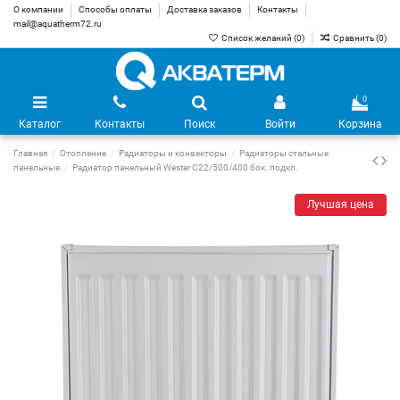
О компании
Способы оплаты
Доставка заказов
Контакты
mail@aquatherm72.ru
Список желаний (
0
)
Сравнить (
0
)
0
Каталог
Контакты
Поиск
Войти
Корзина
Главная
Отопление
Радиаторы и конвекторы
Радиаторы стальные
панельные
Радиатор панельный Wester C22/500/400 бок. подкл.
Лучшая цена