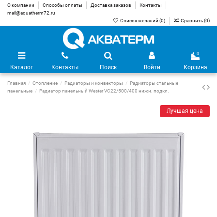
О компании
Способы оплаты
Доставка заказов
Контакты
mail@aquatherm72.ru
Список желаний (
0
)
Сравнить (
0
)
0
Каталог
Контакты
Поиск
Войти
Корзина
Главная
Отопление
Радиаторы и конвекторы
Радиаторы стальные
панельные
Радиатор панельный Wester VC22/500/400 нижн. подкл.
Лучшая цена