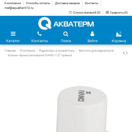
О компании
Способы оплаты
Доставка заказов
Контакты
mail@aquatherm72.ru
Список желаний (
0
)
Сравнить (
0
)
0
Каталог
Контакты
Поиск
Войти
Корзина
Главная
Отопление
Радиаторы и конвекторы
Вентили для радиаторов
Клапан термостатический IVANCI 1/2" прямой