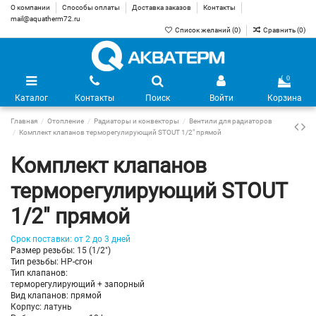
О компании
Способы оплаты
Доставка заказов
Контакты
mail@aquatherm72.ru
Список желаний (
0
)
Сравнить (
0
)
0
Каталог
Контакты
Поиск
Войти
Корзина
Главная
Отопление
Радиаторы и конвекторы
Вентили для радиаторов
Комплект клапанов терморегулирующий STOUT 1/2" прямой
Комплект клапанов
терморегулирующий STOUT
1/2" прямой
Срок поставки: от 2 до 3 дней
Размер резьбы: 15 (1/2")
Тип резьбы: НР-сгон
Тип клапанов:
терморегулирующий + запорный
Вид клапанов: прямой
Корпус: латунь