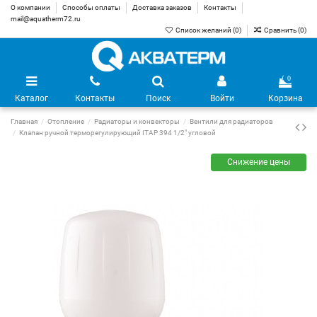
О компании
Способы оплаты
Доставка заказов
Контакты
mail@aquatherm72.ru
Список желаний (
0
)
Сравнить (
0
)
0
Каталог
Контакты
Поиск
Войти
Корзина
Главная
Отопление
Радиаторы и конвекторы
Вентили для радиаторов
Клапан ручной терморегулирующий ITAP 394 1/2" угловой
Снижение цены