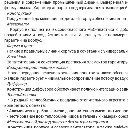
решения и современный промышленный дизайн. Выверенная кон
форму алмаза. Характер аппарата подчеркивается композицие
Конструкция
Продуманный до мельчайших деталей корпус обеспечивает опт
Материалы
Корпус выполнен из высококлассного АБС-пластика с добав
воздействиям и воздействиям влаги. Используемые полимеры 
гарантии на корпус.
Форма и цвет
Легкие и правильные линии корпуса в сочетании с универсаль
Smart lock
Запатентованная конструкция крепления элементов гарантируе
Воздухонаправляющие жалюзи
Новое передовое решение крепления лопаток жалюзи обеспеч
жалюзи гарантирует минимальное сопротивление потоку воздух
Диффузор
Конструкция диффузора обеспечивает полную интеграцию задне
Теплообменник
• 3-рядный теплообменник воздушно-отопительного агрегата 
конкретного объекта;
• Алюминиевые ребра- ламели дополнительно имеют антикорроз
• Тестирование всех теплообменников в гелиевых камерах обес
Максимальный расход воздуха без потери мощности
Конструкция корпуса и осевого вентилятора, а также диффуз