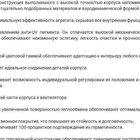
струкция выполненного с высокой точностью корпуса напомина
й тщательно подобранных материалов и аэродинамической формо
имальную эффективность агрегата, скрывая все внутренние функ
лением анти-UV пигмента. Он отличается высокой механическ
обеспечивают неизменную эстетику, легкость очистки и прочн
ной цветовой гаммой обеспечивают адаптацию к интерьеру любого
т идеальное соединение деталей корпуса.
ивает возможность индивидуальной регулировки их положения и
а.
й части корпуса и вентилятора.
с увеличенной поверхностью теплообмена обеспечивают оптималь
ионное покрытие, что повышает их стойкость и долговечность;
печивает 100-процентное подтверждение их герметичности.
ор специальной конструкции обеспечивают равномерное распредел