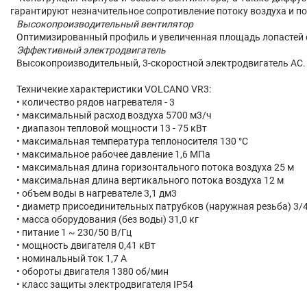
гарантируют незначительное сопротивление потоку воздуха и п
Высокопроизводительный вентилятор
Оптимизированный профиль и увеличенная площадь лопастей ос
Эффективный электродвигатель
Высокопроизводительный, 3-скоростной электродвигатель AC.
Техничекие характеристики VOLCANO VR3:
• количество рядов нагревателя - 3
• максимальный расход воздуха 5700 м3/ч
• диапазон тепловой мощности 13 - 75 кВт
• максимальная температура теплоносителя 130 °C
• максимальное рабочее давление 1,6 MПa
• максимальная длина горизонтального потока воздуха 25 м
• максимальная длина вертикального потока воздуха 12 м
• объeм воды в нагревателе 3,1 дм3
• диаметр присоединительных патрубков (наружная резьба) 3/4
• масса оборудования (без воды) 31,0 кг
• питание 1 ~ 230/50 В/Гц
• мощность двигателя 0,41 кВт
• номинальный ток 1,7 A
• обороты двигателя 1380 об/мин
• класс защиты электродвигателя IP54