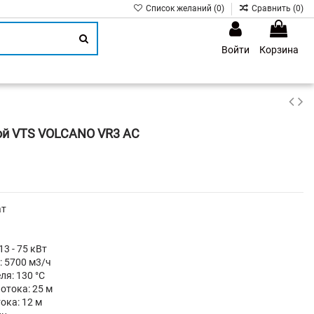
Список желаний (
0
)
Сравнить (
0
)
Войти
Корзина
1
ой VTS VOLCANO VR3 AC
ат
3 - 75 кВт
 5700 м3/ч
ля: 130 °C
отока: 25 м
ока: 12 м