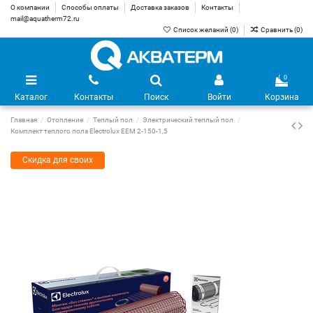
О компании
Способы оплаты
Доставка заказов
Контакты
mail@aquatherm72.ru
Список желаний (
0
)
Сравнить (
0
)
0
Каталог
Контакты
Поиск
Войти
Корзина
Главная
Отопление
Теплый пол
Электрический теплый пол
Комплект теплого пола Electrolux EEM 2-150-1,5
Скидка для своих