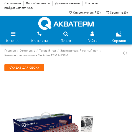
О компании
Способы оплаты
Доставка заказов
Контакты
mail@aquatherm72.ru
Список желаний (
0
)
Сравнить (
0
)
0
Каталог
Контакты
Поиск
Войти
Корзина
Главная
Отопление
Теплый пол
Электрический теплый пол
Комплект теплого пола Electrolux EEM 2-150-4
Скидка для своих