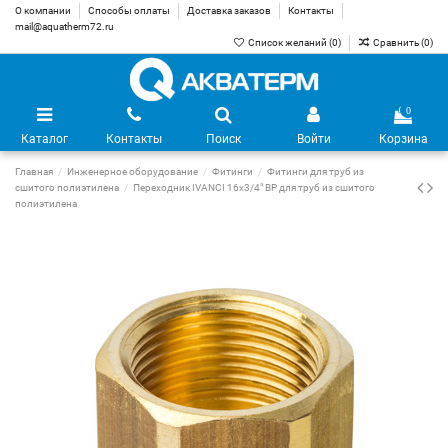
О компании
Способы оплаты
Доставка заказов
Контакты
mail@aquatherm72.ru
Список желаний (
0
)
Сравнить (
0
)
0
Каталог
Контакты
Поиск
Войти
Корзина
Главная
Инженерное оборудование
Фитинги
Фитинги для труб из
сшитого полиэтилена
Переходник IVANCI 16x3/4" ВР для труб из сшитого
полиэтилена