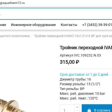
l@aquatherm72.ru
ение
Инженерное оборудование
Контакты
+7 (3452) 39-39-0
сшитого полиэтилена
Тройник переходной IVANCI 16x1/2"х16 ВР для труб и
Тройник переходной IVAN
Артикул
IVC.109232.N.03
315,00 ₽
Срок доставки: от 1 до 2 дней
Диаметр трубы: 16
Размер резьбы: 15 (1/2")
Тип резьбы: ВР
Макс. раб. давление: 10 bar
Макс. раб. темп.: 120°C
В корзину