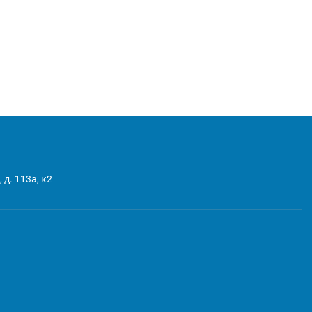
 д. 113а, к2