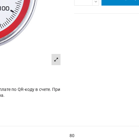
лате по QR-коду в счете. При
ра.
80