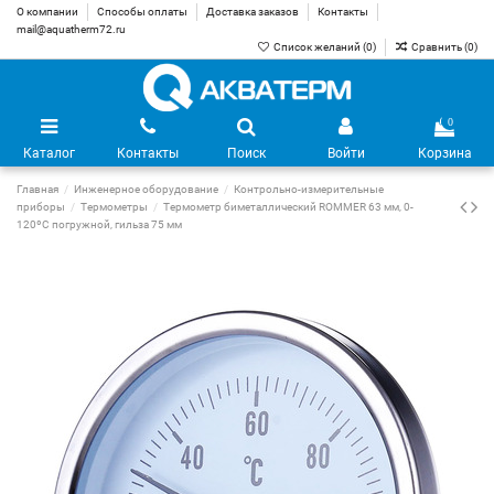
О компании
Способы оплаты
Доставка заказов
Контакты
mail@aquatherm72.ru
Список желаний (
0
)
Сравнить (
0
)
0
Каталог
Контакты
Поиск
Войти
Корзина
Главная
Инженерное оборудование
Контрольно-измерительные
приборы
Термометры
Термометр биметаллический ROMMER 63 мм, 0-
120ºС погружной, гильза 75 мм