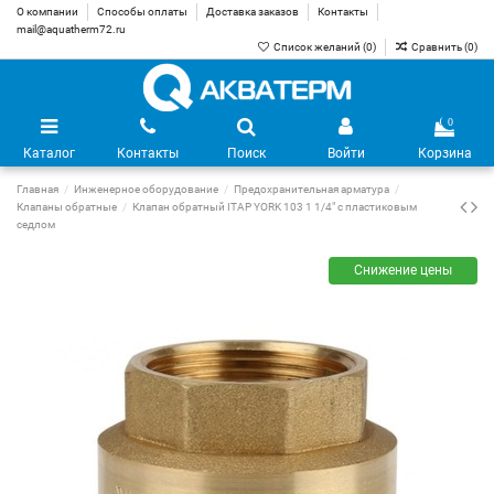
О компании
Способы оплаты
Доставка заказов
Контакты
mail@aquatherm72.ru
Список желаний (
0
)
Сравнить (
0
)
0
Каталог
Контакты
Поиск
Войти
Корзина
Главная
Инженерное оборудование
Предохранительная арматура
Клапаны обратные
Клапан обратный ITAP YORK 103 1 1/4" с пластиковым
седлом
Снижение цены