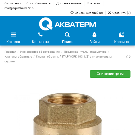
О компании
Способы оплаты
Доставка заказов
Контакты
mail@aquatherm72.ru
Список желаний (
0
)
Сравнить (
0
)
0
Каталог
Контакты
Поиск
Войти
Корзина
Главная
Инженерное оборудование
Предохранительная арматура
Клапаны обратные
Клапан обратный ITAP YORK 103 1/2" с пластиковым
седлом
Снижение цены