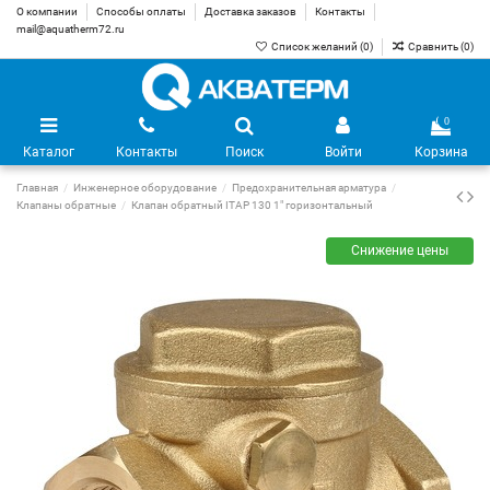
О компании
Способы оплаты
Доставка заказов
Контакты
mail@aquatherm72.ru
Список желаний (
0
)
Сравнить (
0
)
0
Каталог
Контакты
Поиск
Войти
Корзина
Главная
Инженерное оборудование
Предохранительная арматура
Клапаны обратные
Клапан обратный ITAP 130 1" горизонтальный
Снижение цены