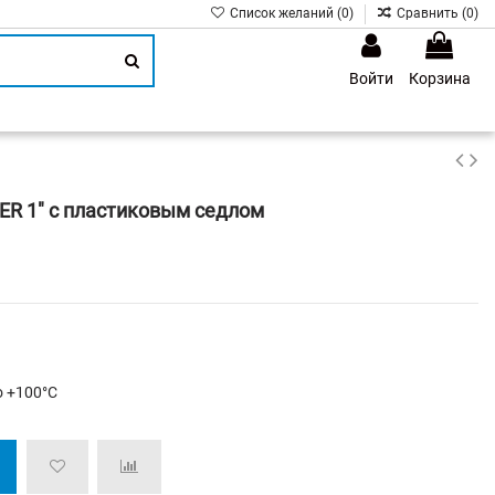
Список желаний (
0
)
Сравнить (
0
)
Войти
Корзина
1
R 1" с пластиковым седлом
о +100°С