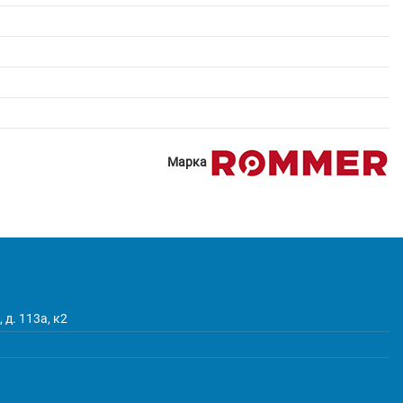
Марка
 д. 113а, к2