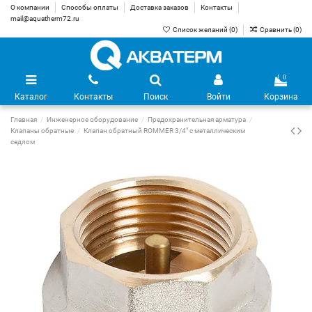
О компании
Способы оплаты
Доставка заказов
Контакты
mail@aquatherm72.ru
Список желаний (
0
)
Сравнить (
0
)
0
Каталог
Контакты
Поиск
Войти
Корзина
Главная
Инженерное оборудование
Предохранительная арматура
Клапаны обратные
Клапан обратный ROMMER 3/4" с металлическим
седлом