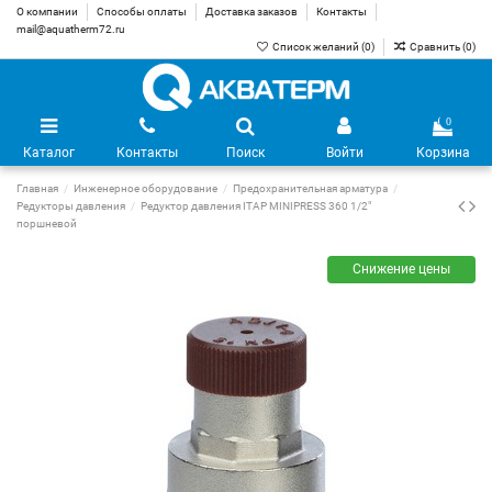
О компании
Способы оплаты
Доставка заказов
Контакты
mail@aquatherm72.ru
Список желаний (
0
)
Сравнить (
0
)
0
Каталог
Контакты
Поиск
Войти
Корзина
Главная
Инженерное оборудование
Предохранительная арматура
Редукторы давления
Редуктор давления ITAP MINIPRESS 360 1/2"
поршневой
Снижение цены