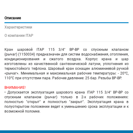
Описание
Характеристики
О компании ITAP
Кран шаровой ITAP 115 3/4" ВР-ВР со спускным клапаном
(рычаг) (1150034) предназначен для систем водоснабжения, отопления,
кондиционирования и сжатого воздуха. Корпус крана и шар
изготовлены из качественной сантехнической латуни, уплотнения из
термостойкого тефлона. Шаровый кран оснащен алюминиевой ручкой
«рычаг». Минимальная и максимальная рабочие температуры: - 20°C,
110°C при отсутствии пара. Рабочее давление: 25 бар. Резьбы ВР-ВР.
ВНИМАНИЕ!
• Допускается эксплуатация шарового крана
ITAP 115 3/4" ВР-ВР со
спускным клапаном (рычаг)
только в 2-х рабочих положениях:
полностью "открыт" и полностью "закрыт". Эксплуатация крана в
полуоткрытом положении ведет к уменьшению срока эксплуатации и к
возможной поломке.