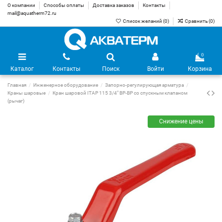
О компании
Способы оплаты
Доставка заказов
Контакты
mail@aquatherm72.ru
Список желаний (
0
)
Сравнить (
0
)
0
Каталог
Контакты
Поиск
Войти
Корзина
Главная
Инженерное оборудование
Запорно-регулирующая арматура
Краны шаровые
Кран шаровой ITAP 115 3/4" ВР-ВР со спускным клапаном
(рычаг)
Снижение цены