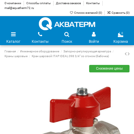
О компании
Способы оплаты
Доставка заказов
Контакты
mail@aquatherm72.ru
Список желаний (
0
)
Сравнить (
0
)
0
Каталог
Контакты
Поиск
Войти
Корзина
Главная
Инженерное оборудование
Запорно-регулирующая арматура
Краны шаровые
Кран шаровой ITAP IDEAL 098 3/4" со сгоном (бабочка)
Снижение цены