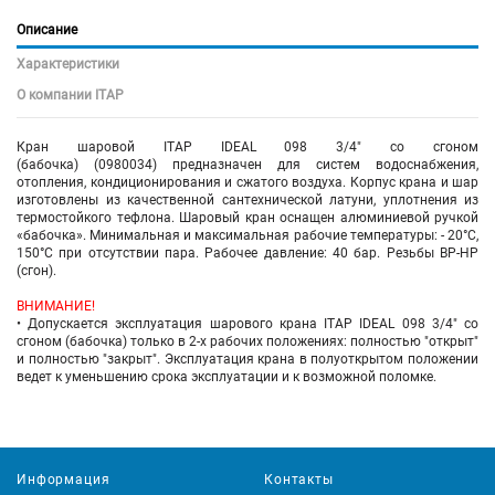
Описание
Характеристики
О компании ITAP
Кран шаровой ITAP IDEAL 098 3/4" со сгоном
(бабочка) (0980034) предназначен для систем водоснабжения,
отопления, кондиционирования и сжатого воздуха. Корпус крана и шар
изготовлены из качественной сантехнической латуни, уплотнения из
термостойкого тефлона. Шаровый кран оснащен алюминиевой ручкой
«бабочка». Минимальная и максимальная рабочие температуры: - 20°C,
150°C при отсутствии пара. Рабочее давление: 40 бар. Резьбы ВР-НР
(сгон).
ВНИМАНИЕ!
• Допускается эксплуатация шарового крана
ITAP IDEAL 098 3/4" со
сгоном (бабочка)
только в 2-х рабочих положениях: полностью "открыт"
и полностью "закрыт". Эксплуатация крана в полуоткрытом положении
ведет к уменьшению срока эксплуатации и к возможной поломке.
Информация
Контакты