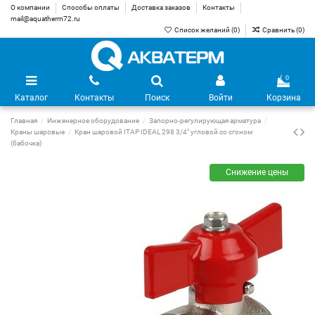
О компании
Способы оплаты
Доставка заказов
Контакты
mail@aquatherm72.ru
Список желаний (
0
)
Сравнить (
0
)
0
Каталог
Контакты
Поиск
Войти
Корзина
Главная
Инженерное оборудование
Запорно-регулирующая арматура
Краны шаровые
Кран шаровой ITAP IDEAL 298 3/4" угловой со сгоном
(бабочка)
Снижение цены