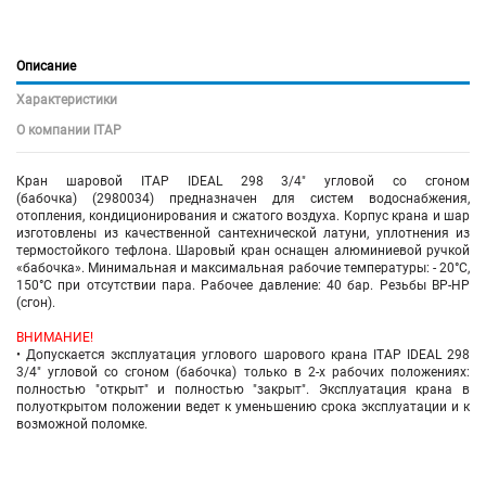
Описание
Характеристики
О компании ITAP
Кран шаровой ITAP IDEAL 298 3/4" угловой со сгоном
(бабочка) (2980034) предназначен для систем водоснабжения,
отопления, кондиционирования и сжатого воздуха. Корпус крана и шар
изготовлены из качественной сантехнической латуни, уплотнения из
термостойкого тефлона. Шаровый кран оснащен алюминиевой ручкой
«бабочка». Минимальная и максимальная рабочие температуры: - 20°C,
150°C при отсутствии пара. Рабочее давление: 40 бар. Резьбы ВР-НР
(сгон).
ВНИМАНИЕ!
• Допускается эксплуатация углового шарового крана
ITAP IDEAL 298
3/4" угловой со сгоном (бабочка)
только в 2-х рабочих положениях:
полностью "открыт" и полностью "закрыт". Эксплуатация крана в
полуоткрытом положении ведет к уменьшению срока эксплуатации и к
возможной поломке.