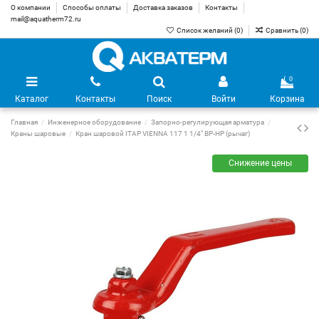
О компании
Способы оплаты
Доставка заказов
Контакты
mail@aquatherm72.ru
Список желаний (
0
)
Сравнить (
0
)
0
Каталог
Контакты
Поиск
Войти
Корзина
Главная
Инженерное оборудование
Запорно-регулирующая арматура
Краны шаровые
Кран шаровой ITAP VIENNA 117 1 1/4" ВР-НР (рычаг)
Снижение цены