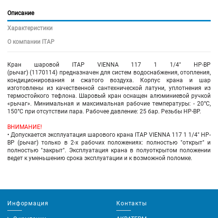
Описание
Характеристики
О компании ITAP
Кран шаровой ITAP VIENNA 117 1 1/4" НР-ВР
(рычаг) (1170114) предназначен для систем водоснабжения, отопления,
кондиционирования и сжатого воздуха. Корпус крана и шар
изготовлены из качественной сантехнической латуни, уплотнения из
термостойкого тефлона. Шаровый кран оснащен алюминиевой ручкой
«рычаг». Минимальная и максимальная рабочие температуры: - 20°C,
150°C при отсутствии пара. Рабочее давление: 25 бар. Резьбы НР-ВР.
ВНИМАНИЕ!
• Допускается эксплуатация шарового крана
ITAP VIENNA 117 1 1/4" НР-
ВР (рычаг)
только в 2-х рабочих положениях: полностью "открыт" и
полностью "закрыт". Эксплуатация крана в полуоткрытом положении
ведет к уменьшению срока эксплуатации и к возможной поломке.
Информация
Контакты