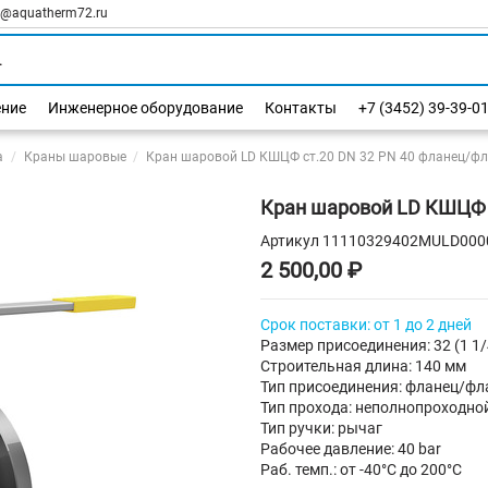
l@aquatherm72.ru
ение
Инженерное оборудование
Контакты
+7 (3452) 39-39-0
а
Краны шаровые
Кран шаровой LD КШЦФ ст.20 DN 32 PN 40 фланец/ф
Кран шаровой LD КШЦФ 
Артикул
11110329402MULD000
2 500,00 ₽
Срок поставки: от 1 до 2 дней
Размер присоединения: 32 (1 1/
Строительная длина: 140 мм
Тип присоединения: фланец/фл
Тип прохода: неполнопроходно
Тип ручки: рычаг
Рабочее давление: 40 bar
Раб. темп.: от -40°C до 200°C