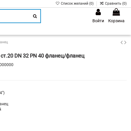
Список желаний (
0
)
Сравнить (
0
)
Войти
Корзина
1
ланец
ст.20 DN 32 PN 40 фланец/фланец
000000
4")
анец
й