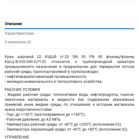
Описание
Характеристики
О компании LD
Кран шаровой LD КШЦФ ст.20 DN 50 PN 40 фланец/фланец
КШ.Ц.Ф.050.040.Н/П.02 относится к трубопроводной арматуре
промышленного назначения и предназначен для перекрытия потока
рабочей среды, транспортируемой в трубопроводах:
• нефтеперерабатывающей промышленности;
• жилищно-коммунального и теплосетевого хозяйства.
РАБОЧИЕ УСЛОВИЯ
- Жидкие рабочие среды: теплосетевая вода, нефтепродукты, горюче-
смазочные материалы и жидкости без содержания абразивных
примесей, иные жидкие среды, по отношению к которым материалы
крана коррозионностойки.
- Пар: до +150°C (кратковременно до +160°C).
- Рабочее давление: до 4,0 МПа.
- Температура рабочей среды: от -40°C до +200°C (исполнение 02).
- Температура окружающей среды: от -40°C до +80°C (исполнение 02).
УПРАВЛЕНИЕ