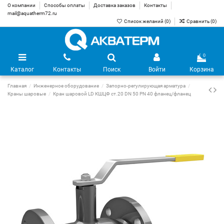
О компании
Способы оплаты
Доставка заказов
Контакты
mail@aquatherm72.ru
Список желаний (
0
)
Сравнить (
0
)
0
Каталог
Контакты
Поиск
Войти
Корзина
Главная
Инженерное оборудование
Запорно-регулирующая арматура
Краны шаровые
Кран шаровой LD КШЦФ ст.20 DN 50 PN 40 фланец/фланец