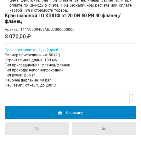
Цена действительна при оплате за наличный расчет или при
оплате по QR-коду в счете. При безналичном расчете или оплате
картой +3% к стоимости товара.
Кран шаровой LD КШЦФ ст.20 DN 50 PN 40 фланец/
фланец
Артикул
11110509402MULD000000000
3 070,00 ₽
Срок поставки: от 1 до 2 дней
Размер присоединения: 50 (2")
Строительная длина: 180 мм
Тип присоединения: фланец/фланец
Тип прохода: неполнопроходной
Тип ручки: рычаг
Рабочее давление: 40 bar
Раб. темп.: от -40°C до 200°C
В корзину